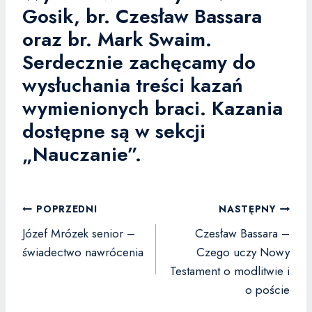
Gosik, br. Czesław Bassara
oraz br. Mark Swaim.
Serdecznie zachęcamy do
wysłuchania treści kazań
wymienionych braci. Kazania
dostępne są w sekcji
„Nauczanie”.
Nawigacja
POPRZEDNI
NASTĘPNY
wpisu
Józef Mrózek senior –
Czesław Bassara –
świadectwo nawrócenia
Czego uczy Nowy
Testament o modlitwie i
o poście