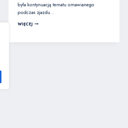
była kontynuacją tematu omawianego
podczas zjazdu…
KONFERENCJA
WIĘCEJ
2019
Polityka prywatności zboru Kościoła Wolnych
Chrześcijan w Jaworznie