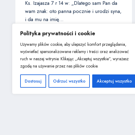
Ks. Izajasza 7 r 14 w: „Dlatego sam Pan da
wam znak: oto panna pocznie i urodzi syna,
i da mu na imię…
EW.
WIĘCEJ
Polityka prywatności i cookie
ŁUKASZA
2.11:
Używamy plików cookie, aby ulepszyć komfort przeglądania,
„DZIŚ
wyświetlać spersonalizowane reklamy i treści oraz analizować
URODZIŁ
ruch w naszej witrynie.
Klikając „Akceptuj wszystkie”, wyrażasz
SIĘ
zgodę na używanie przez nas plików cookie.
WAM
ZBAWCA.
Dostosuj
Odrzuć wszystko
Akceptuj wszystko
JEST
NIM
CHRYSTUS,
PAN”
© 2026 Kościół Wolnych Chrześcijan w Jaworznie