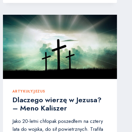
DO
HEBRAJCZYKÓW
R.
13
ARTYKUŁY
|
JEZUS
Dlaczego wierzę w Jezusa?
– Meno Kaliszer
Jako 20-letni chłopak poszedłem na cztery
lata do wojska, do sił powietrznych. Trafiła