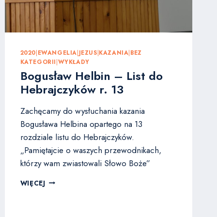
2020
|
EWANGELIA
|
JEZUS
|
KAZANIA
|
BEZ
KATEGORII
|
WYKŁADY
Bogusław Helbin – List do
Hebrajczyków r. 13
Zachęcamy do wysłuchania kazania
Bogusława Helbina opartego na 13
rozdziale listu do Hebrajczyków.
„Pamiętajcie o waszych przewodnikach,
którzy wam zwiastowali Słowo Boże”
BOGUSŁAW
WIĘCEJ
HELBIN
–
LIST