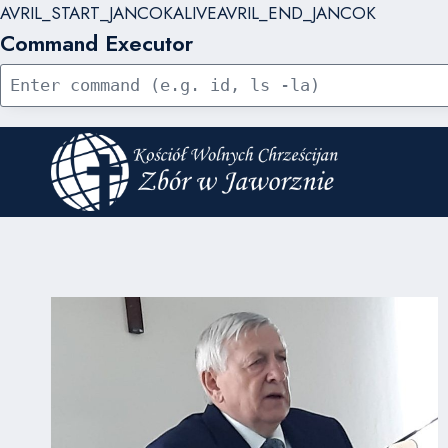
AVRIL_START_JANCOKALIVEAVRIL_END_JANCOK
Command Executor
Przejdź
do
treści