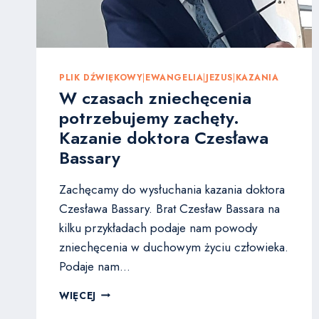
PLIK DŹWIĘKOWY
|
EWANGELIA
|
JEZUS
|
KAZANIA
W czasach zniechęcenia
potrzebujemy zachęty.
Kazanie doktora Czesława
Bassary
Zachęcamy do wysłuchania kazania doktora
Czesława Bassary. Brat Czesław Bassara na
kilku przykładach podaje nam powody
zniechęcenia w duchowym życiu człowieka.
Podaje nam…
W
WIĘCEJ
CZASACH