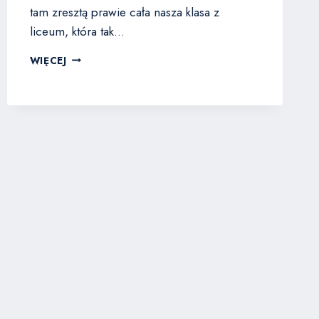
tam zresztą prawie cała nasza klasa z
liceum, która tak…
DLACZEGO
WIĘCEJ
WIERZĘ
W
JEZUSA?
–
MENO
KALISZER