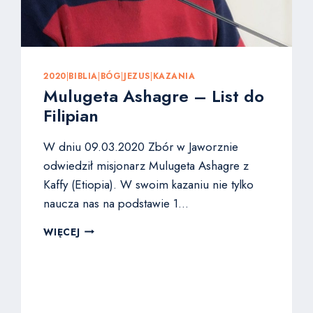
2020
|
BIBLIA
|
BÓG
|
JEZUS
|
KAZANIA
Mulugeta Ashagre – List do
Filipian
W dniu 09.03.2020 Zbór w Jaworznie
odwiedził misjonarz Mulugeta Ashagre z
Kaffy (Etiopia). W swoim kazaniu nie tylko
naucza nas na podstawie 1…
MULUGETA
WIĘCEJ
ASHAGRE
–
LIST
DO
FILIPIAN