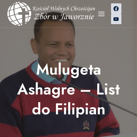
Przejdź
do
treści
Mulugeta
Ashagre – List
do Filipian