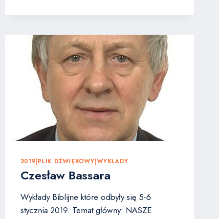
SWAIM
–
ROLA
STARSZYCH
ZBORU
2019
|
PLIK DŹWIĘKOWY
|
WYKŁADY
Czesław Bassara
Wykłady Biblijne które odbyły się 5-6
stycznia 2019. Temat główny: NASZE