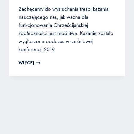
Zachęcamy do wysłuchania treści kazania
nauczającego nas, jak ważna dla
funkcjonowania Chrześcijańskiej
społeczności jest modlitwa. Kazanie zostało
wygłoszone podczas wrześniowej
konferencji 2019
CZESŁAW
WIĘCEJ
BASSARA
–
CZEGO
UCZY
NOWY
TESTAMENT
O
MODLITWIE
I
O
POŚCIE