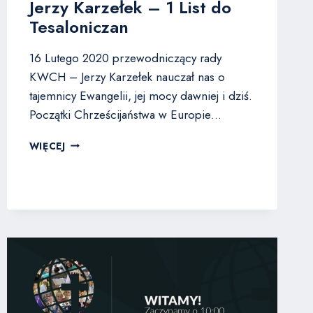
Jerzy Karzełek – 1 List do
Tesaloniczan
16 Lutego 2020 przewodniczący rady
KWCH – Jerzy Karzełek nauczał nas o
tajemnicy Ewangelii, jej mocy dawniej i dziś.
Początki Chrześcijaństwa w Europie…
JERZY
WIĘCEJ
KARZEŁEK
–
1
LIST
DO
TESALONICZAN