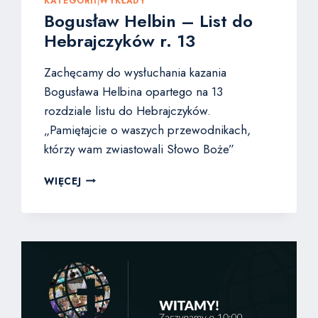
KATEGORII
|
WYKŁADY
Bogusław Helbin – List do
Hebrajczyków r. 13
Zachęcamy do wysłuchania kazania
Bogusława Helbina opartego na 13
rozdziale listu do Hebrajczyków.
„Pamiętajcie o waszych przewodnikach,
którzy wam zwiastowali Słowo Boże”
BOGUSŁAW
WIĘCEJ
HELBIN
–
LIST
DO
HEBRAJCZYKÓW
R.
13