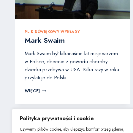
PLIK DŹWIĘKOWY
|
WYKŁADY
Mark Swaim
Mark Swaim był kilkanaście lat misjonarzem
w Polsce, obecnie z powodu choroby
dziecka przebywa w USA. Kilka razy w roku
przylatuje do Polski…
MARK
WIĘCEJ
SWAIM
Polityka prywatności i cookie
Nawigacja
Następna
1
2
Używamy plików cookie, aby ulepszyć komfort przeglądania,