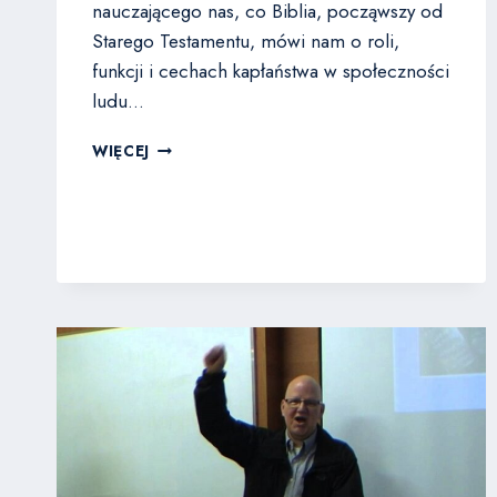
nauczającego nas, co Biblia, począwszy od
Starego Testamentu, mówi nam o roli,
funkcji i cechach kapłaństwa w społeczności
ludu…
MARK
WIĘCEJ
SWAIM
–
KAPŁAŃSTWO
WSZYSTKICH
WIERZĄCYCH