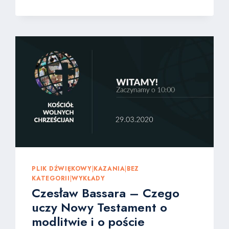
CHRYSTUS
JAKO
GŁOWA
KOŚCIOŁA.
PLIK DŹWIĘKOWY
|
KAZANIA
|
BEZ
KATEGORII
|
WYKŁADY
Czesław Bassara – Czego
uczy Nowy Testament o
modlitwie i o poście