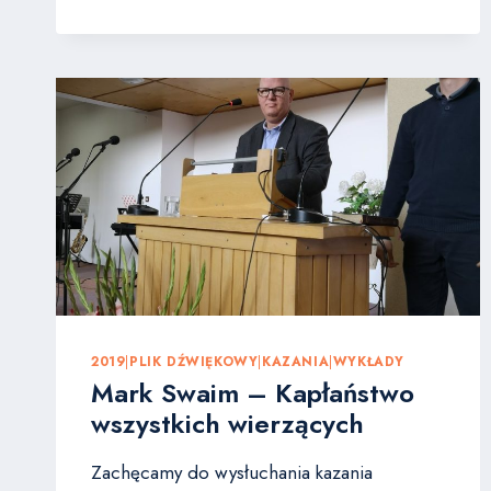
DZIEŃ
MODLITWY
ZA
PRZEŚLADOWANY
KOŚCIÓŁ
2019
|
PLIK DŹWIĘKOWY
|
KAZANIA
|
WYKŁADY
Mark Swaim – Kapłaństwo
wszystkich wierzących
Zachęcamy do wysłuchania kazania