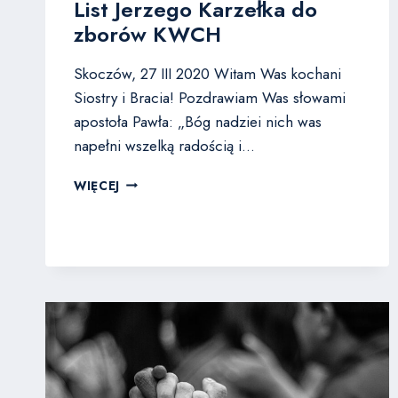
List Jerzego Karzełka do
zborów KWCH
Skoczów, 27 III 2020 Witam Was kochani
Siostry i Bracia! Pozdrawiam Was słowami
apostoła Pawła: „Bóg nadziei nich was
napełni wszelką radością i…
LIST
WIĘCEJ
JERZEGO
KARZEŁKA
DO
ZBORÓW
KWCH