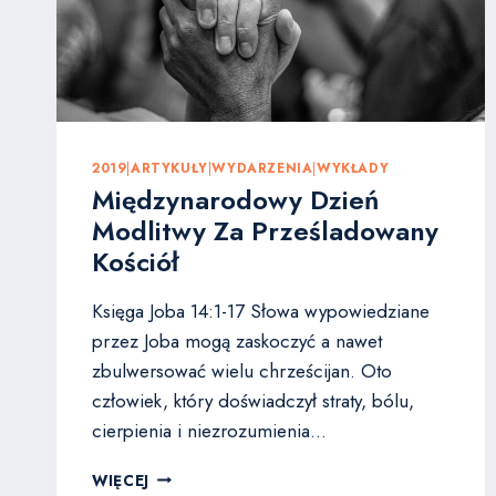
2019
|
ARTYKUŁY
|
WYDARZENIA
|
WYKŁADY
Międzynarodowy Dzień
Modlitwy Za Prześladowany
Kościół
Księga Joba 14:1-17 Słowa wypowiedziane
przez Joba mogą zaskoczyć a nawet
zbulwersować wielu chrześcijan. Oto
człowiek, który doświadczył straty, bólu,
cierpienia i niezrozumienia…
MIĘDZYNARODOWY
WIĘCEJ