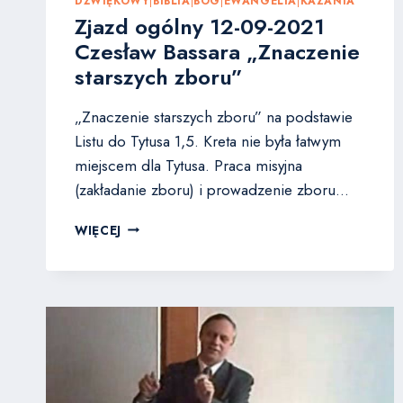
DŹWIĘKOWY
|
BIBLIA
|
BÓG
|
EWANGELIA
|
KAZANIA
Zjazd ogólny 12-09-2021
Czesław Bassara „Znaczenie
starszych zboru”
„Znaczenie starszych zboru” na podstawie
Listu do Tytusa 1,5. Kreta nie była łatwym
miejscem dla Tytusa. Praca misyjna
(zakładanie zboru) i prowadzenie zboru…
ZJAZD
WIĘCEJ
OGÓLNY
12-
09-
2021
CZESŁAW
BASSARA
„ZNACZENIE
STARSZYCH
ZBORU”