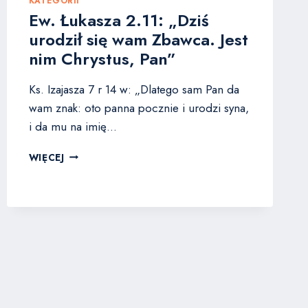
KATEGORII
Ew. Łukasza 2.11: „Dziś
urodził się wam Zbawca. Jest
nim Chrystus, Pan”
Ks. Izajasza 7 r 14 w: „Dlatego sam Pan da
wam znak: oto panna pocznie i urodzi syna,
i da mu na imię…
EW.
WIĘCEJ
ŁUKASZA
2.11:
„DZIŚ
URODZIŁ
SIĘ
WAM
ZBAWCA.
JEST
NIM
CHRYSTUS,