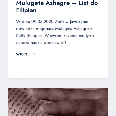
Mulugeta Ashagre – List do
Filipian
W dniu 09.03.2020 Zbór w Jaworznie
odwiedził misjonarz Mulugeta Ashagre z
Kaffy (Etiopia). W swoim kazaniu nie tylko
naucza nas na podstawie 1…
MULUGETA
WIĘCEJ
ASHAGRE
–
LIST
DO
FILIPIAN