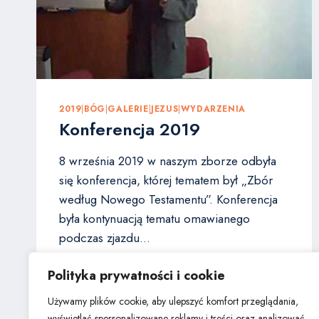
2019
|
BÓG
|
GALERIE
|
JEZUS
|
WYDARZENIA
Konferencja 2019
8 września 2019 w naszym zborze odbyła
się konferencja, której tematem był „Zbór
według Nowego Testamentu”. Konferencja
była kontynuacją tematu omawianego
podczas zjazdu…
KONFERENCJA
WIĘCEJ
Polityka prywatności i cookie
2019
Używamy plików cookie, aby ulepszyć komfort przeglądania,
wyświetlać spersonalizowane reklamy i treści oraz analizować