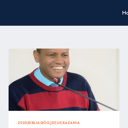
H
2020
|
BIBLIA
|
BÓG
|
JEZUS
|
KAZANIA